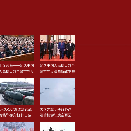
标清 480p
正义必胜——纪念中国
纪念中国人民抗日战争
人民抗日战争暨世界反
暨世界反法西斯战争胜
法..
利..
“东风-5C”液体洲际战
大国之翼，使命必达！
略核导弹亮相 打击范
运输机梯队凌空而至
围..
运2..