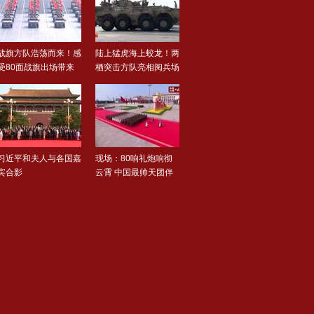
战旗方队浩荡而来！感
陆上猛虎海上蛟龙！两
受80面战旗出场带来
栖突击方队亮相阅兵场
的压..
习近平和夫人与各国嘉
现场：80响礼炮响彻
宾合影
云霄 中国最帅天团伴
随礼..