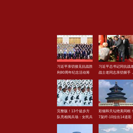
00:00
/
00:00
习近平亲切接见抗战胜
习近平总书记同抗战
利80周年纪念活动筹
战士老同志亲切握手
办工..
这..
完整版！13个徒步方
彩烟和天坛绝美同框
队亮相阅兵场：女民兵
7架歼-10拉出14道彩
英姿..
烟