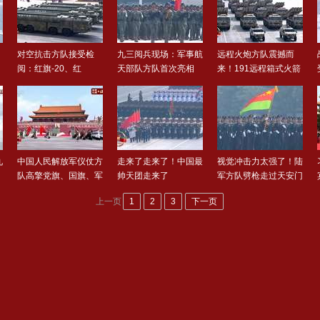
对空抗击方队接受检
九三阅兵现场：军事航
远程火炮方队震撼而
阅：红旗-20、红
天部队方队首次亮相
来！191远程箱式火箭
旗-19、红..
炮拓..
九
中国人民解放军仪仗方
走来了走来了！中国最
视觉冲击力太强了！陆
队高擎党旗、国旗、军
帅天团走来了
军方队劈枪走过天安门
旗..
上一页
1
2
3
下一页