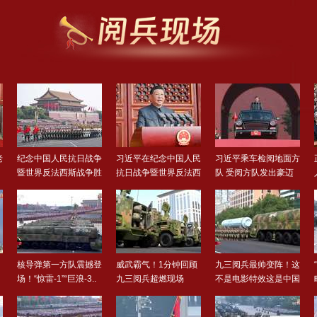
老
纪念中国人民抗日战争
习近平在纪念中国人民
习近平乘车检阅地面方
，
暨世界反法西斯战争胜
抗日战争暨世界反法西
队 受阅方队发出豪迈
利..
斯..
誓..
！
核导弹第一方队震撼登
威武霸气！1分钟回顾
九三阅兵最帅变阵！这
场！“惊雷-1”“巨浪-3..
九三阅兵超燃现场
不是电影特效这是中国
军..