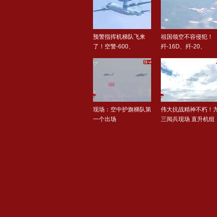
预警指挥机梯队飞来
祖国领空不容侵犯！
了！空警-600、
歼-16D、歼-20、
歼-15T编队..
歼-35A、..
现场：空中护旗梯队第
伟大抗战精神不朽！
一个出场
三阅兵现场 直升机组
成8..